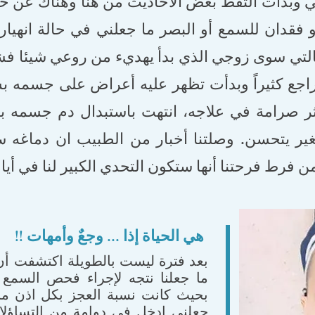
 وبدأت ألتقط بعض الاحاديث من هنا وهناك عن ح
قدان للسمع أو البصر ما جعلني في حالة انهيار ع
لتي سوى زوجي الذي بدأ يهديء من روعي شيئا فشي
لتراجع كثيراً وبدأت تظهر عليه أعراض على جسمه
كثر صرامة في علاجه، انتهت باستبدال دم جسمه ب
صغير يتحسن. وصلتنا أخبار من الطبيب ان دماغه 
فرط فرحتنا أنها ستكون التحدي الكبير لنا في أيامن
هي الحياة إذا ... وجعٌ وأمهات !!
بعد فترة ليست بالطويلة اكتشفت أ
ما جعلنا نتجه لإجراء فحص السمع ل
جعلني ادخل في دوامة من التساؤل