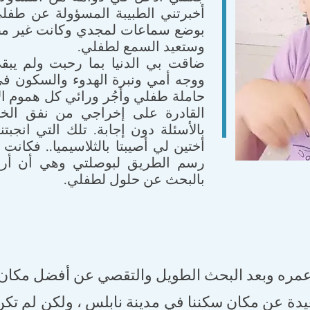
أخبرتني الطبيبة المسؤولة عن طفل
بوضع سماعات لمجدي وكانت غير مض
وستعيد السمع لطفلي.
ضاقت بي الدنيا بما رحبت ولم ي
ووجه أمي ونبرة الهدوء والسكون في
حاملة طفلي وأجُر ورائي كل هموم الأ
القادرة على إخراجي من نفق الخ
بالأسئلة دون إجابة. تلك التي انجب
أختين لي أصيبتا بالثلاسيميا.. فكان
رسم الطريق لبوصلتي وهي أن أرمي 
بالبحث عن حلول لطفلي.
ره وبعد البحث الطويل والتقصي عن أفضل مكان ل
ة عن مكان سكننا في مدينة نابلس ، ولكن لم تكن