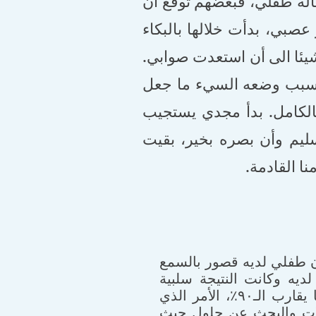
الة طفلي، فبعضهم توقع أن
صبي، بدأت خلالها بالبكاء
ئا الى أن استعدت صوابي.
 بسبب وضعه السيء ما جعل
الكامل. بدأ مجدي يستجيب
سليم وأن بصره بخير، بقيت
ا القادمة.
ن طفلي لديه قصور بالسمع
ديه وكانت النتيجة سلبية
بحيث كانت نسبة العجز بكل اذن ما يقارب الـ٩٠٪؜، الأمر الذي
ات والبحث عن حلول حيث