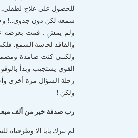
للحصول على علاج لطفلي. ب
سمعه لكن دون جدوى..! وخلا
ولم يمشِ . قمت بعرضه عل
والفاقد لحاسة السمع. فلكم
ولكنني كنت صامدة ومصممة
القوي يستجيب وبدأ بالوقوف
رحلة السؤال مرة أخرى وأخر
ولكن !
رب صدفة خير من ألف ميعاد
لم نترك بابا الا وطرقناه