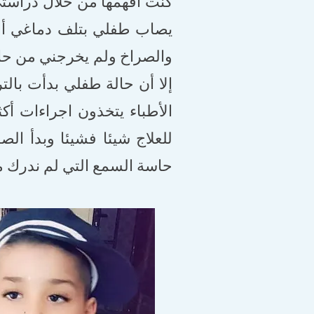
كنت أفهمها من خلال دراستي
يصاب طفلي بتلف دماغي أو ف
والصراخ ولم يخرجني من حا
إلا أن حالة طفلي بدأت با
الأطباء يتخذون اجراءات أ
للعلاج شيئا فشيئا وبدأ ال
حاسة السمع التي لم ندرك من 