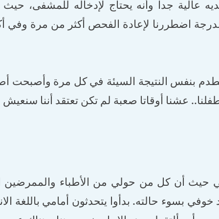
يه عالية جدا وأنه يحتاج لإدخاله للمشفى، حيث ك
درجة اضطررنا لإعادة الفحص أكثر من مرة وفي أ
صطدم بنفس النتيجة السيئة في كل مرة وأصبحت أصا
لنا.. عشنا أوقاتا صعبة لم تكن تعتقد أننا سنعيش ال
لي حيث أن كل من حولي من الأطباء والممرضين 
خوفي بسوء حالته. بدأوا يتحدثون أمامي باللغة الا